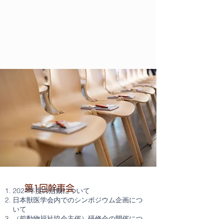
第1回幹事会
2024年度の活動について
日本獣医学会内でのシンポジウム企画につ
いて
（前動物福祉協会主催）研修会の開催につ