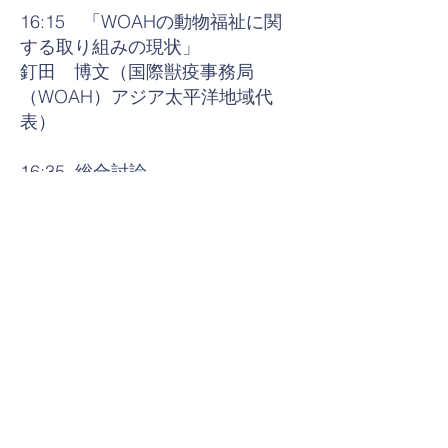
16:15 「WOAHの動物福祉に関
する取り組みの現状」
釘田 博文（国際獣疫事務局
（WOAH）アジア太平洋地域代
表）
16:35 総合討論
＜モデレーター＞
高橋 真吾（東京都保健医療局健
康安全部健康安全調整担当課長）
＜パネリスト＞
堀 正敏（日本学術会議第二部会
員／東京大学大学院農学生命科学
研究科獣医薬理学研究室教授）
田中 亜紀（日本獣医生命科学大
学獣医学部獣医学科特任教授）
遠山 潤（新潟県動物愛護センタ
ー技術専門員）